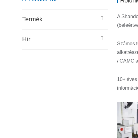
Rólun
A Shandon
Termék
(beleértv
Hír
Számos te
alkatrés
/ CAMC al
10+ éves 
informáci