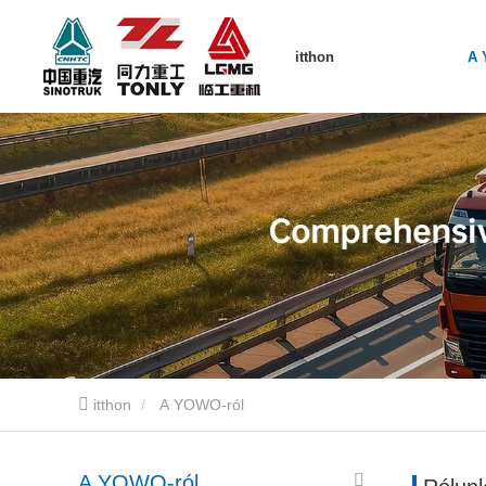
itthon
A 
itthon
A YOWO-ról
A YOWO-ról