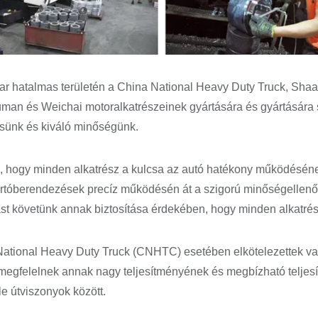
ar hatalmas területén a China National Heavy Duty Truck, Sha
man és Weichai motoralkatrészeinek gyártására és gyártására s
ésünk és kiváló minőségünk.
k, hogy minden alkatrész a kulcsa az autó hatékony működéséne
yártóberendezések precíz működésén át a szigorú minőségellenőr
st követünk annak biztosítása érdekében, hogy minden alkatré
ational Heavy Duty Truck (CNHTC) esetében elkötelezettek vag
egfelelnek annak nagy teljesítményének és megbízható teljesít
e útviszonyok között.