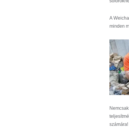
sofőrökne
A Weichai
minden mo
Nemcsak a
teljesítm
számára!