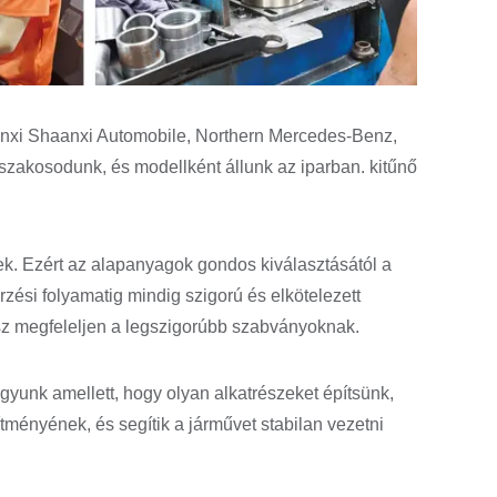
anxi Shaanxi Automobile, Northern Mercedes-Benz,
zakosodunk, és modellként állunk az iparban. kitűnő
k. Ezért az alapanyagok gondos kiválasztásától a
zési folyamatig mindig szigorú és elkötelezett
sz megfeleljen a legszigorúbb szabványoknak.
yunk amellett, hogy olyan alkatrészeket építsünk,
ményének, és segítik a járművet stabilan vezetni