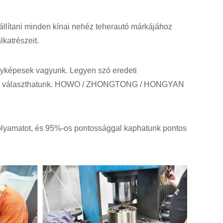
zállítani minden kínai nehéz teherautó márkájához
lkatrészeit.
enyképesek vagyunk. Legyen szó eredeti
 közül választhatunk. HOWO / ZHONGTONG / HONGYAN
 folyamatot, és 95%-os pontossággal kaphatunk pontos