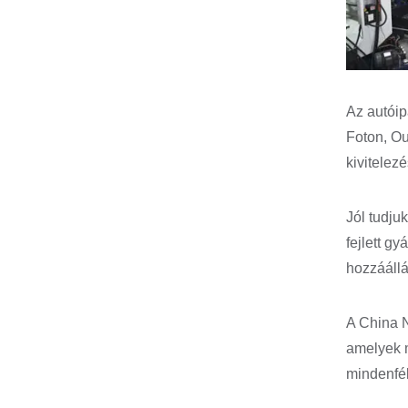
Az autóip
Foton, Ou
kivitelez
Jól tudju
fejlett g
hozzáállá
A China N
amelyek m
mindenfél