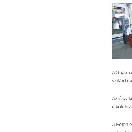
A Shaanxi
szilárd g
Az északi
elköteleze
A Foton é