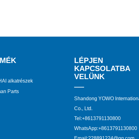
RMÉK
LÉPJEN
KAPCSOLATBA
VELÜNK
AI alkatrészek
an Parts
Shandong YOWO Internationa
Co., Ltd.
Tel:
+8613791130800
WhatsApp:
+8613791130800
Email:
228891224@qq.com