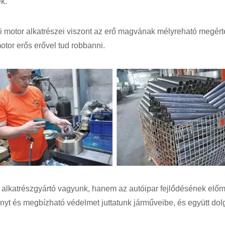
k.
 motor alkatrészei viszont az erő magvának mélyreható megér
tor erős erővel tud robbanni.
lkatrészgyártó vagyunk, hanem az autóipar fejlődésének előmoz
ényt és megbízható védelmet juttatunk járműveibe, és együtt do