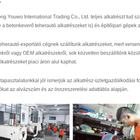
k
g Youwo International Trading Co., Ltd. teljes alkatrészt tud s
e a betonkeverő teherautó alkatrészeket is) és építőipari gépek a
herautó-exportáló cégnek szállítunk alkatrészeket, mert vers
zekről vagy OEM alkatrészekről, sok közvetlen beszállítónk
katrészeket piaci áron alul kaphat.
tapasztalatunkkal jól ismerjük az alkatrész-üzletgazdálkodási
ókat az alvázszám és az összeszerelési adattábla alapján.