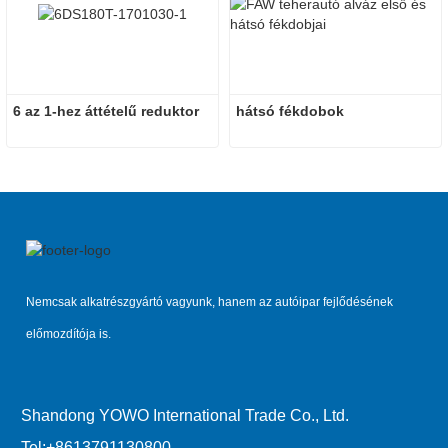
6 az 1-hez áttételű reduktor
hátsó fékdobok
Nemcsak alkatrészgyártó vagyunk, hanem az autóipar fejlődésének
előmozdítója is.
Shandong YOWO International Trade Co., Ltd.
Tel:
+8613791130800