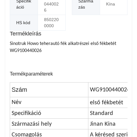
Specifik
Szárma
044002
Kína
áció
zás
6
850220
HS kód
0000
Termékleírás
Sinotruk Howo teherautó fék alkatrészei első fékbetét
WG9100440026
Termékparaméterek
Szám
WG9100440026
Név
első fékbetét
Specifikáció
Standard
Származási hely
Jinan Kína
Csomagolás
A kérésed szerint