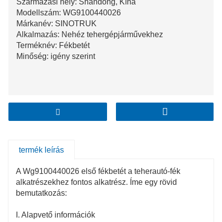
Származási hely: Shandong, Kína
Modellszám: WG9100440026
Márkanév: SINOTRUK
Alkalmazás: Nehéz tehergépjárművekhez
Terméknév: Fékbetét
Minőség: igény szerint
termék leírás
A Wg9100440026 első fékbetét a teherautó-fék
alkatrészekhez fontos alkatrész. Íme egy rövid
bemutatkozás:
I. Alapvető információk