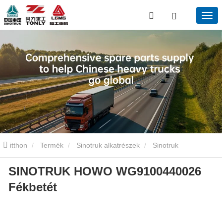
itthon
Termék
Sinotruk alkatrészek
Sinotruk
SINOTRUK HOWO WG9100440026
tengelyalkatrészek
Sintruk Howo WG9100440026
Fékbetét