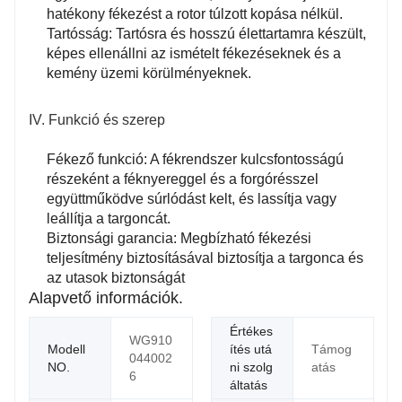
hatékony fékezést a rotor túlzott kopása nélkül.
Tartósság: Tartósra és hosszú élettartamra készült,
képes ellenállni az ismételt fékezéseknek és a
kemény üzemi körülményeknek.
IV. Funkció és szerep
Fékező funkció: A fékrendszer kulcsfontosságú
részeként a féknyereggel és a forgórésszel
együttműködve súrlódást kelt, és lassítja vagy
leállítja a targoncát.
Biztonsági garancia: Megbízható fékezési
teljesítmény biztosításával biztosítja a targonca és
az utasok biztonságát
Alapvető információk.
Értékes
WG910
Modell
ítés utá
Támog
044002
NO.
ni szolg
atás
6
áltatás