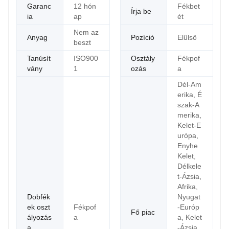
Garanc
12 hón
Fékbet
Írja be
ia
ap
ét
Nem az
Anyag
Pozíció
Elülső
beszt
Tanúsít
ISO900
Osztály
Fékpof
vány
1
ozás
a
Dél-Am
erika, É
szak-A
merika,
Kelet-E
urópa,
Enyhe
Kelet,
Délkele
t-Ázsia,
Afrika,
Dobfék
Nyugat
ek oszt
Fékpof
-Európ
Fő piac
ályozás
a
a, Kelet
a
-Ázsia,