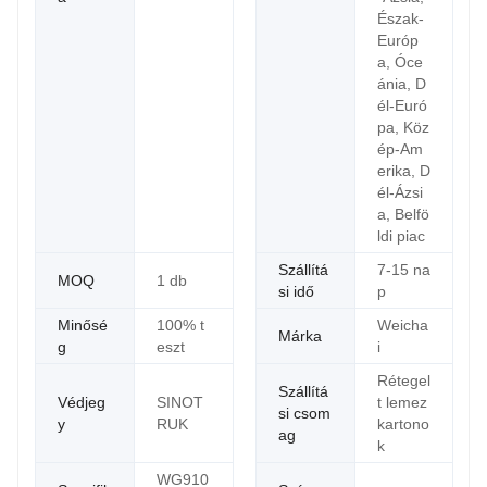
Észak-
Európ
a, Óce
ánia, D
él-Euró
pa, Köz
ép-Am
erika, D
él-Ázsi
a, Belfö
ldi piac
Szállítá
7-15 na
MOQ
1 db
si idő
p
Minősé
100% t
Weicha
Márka
g
eszt
i
Rétegel
Szállítá
Védjeg
SINOT
t lemez
si csom
y
RUK
kartono
ag
k
WG910