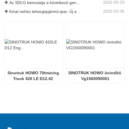
2025-03-29
Az SDLG bemutatja a következő generációs teherautó-alkatrészek technológiáját a globális logisztikai hatékonyság fokozására
2025-03-26
Kínai nehéz tehergépjármű-ipar: Új energia és ikervezetőként történő export, a helyi alkatrészek felgyorsítják a növekedésüket
Sinotruk HOWO 70tmining 
SINOTRUK HOWO önindító 
Truck 420 LE D12.42 
Vg1560090001
dízelmotor