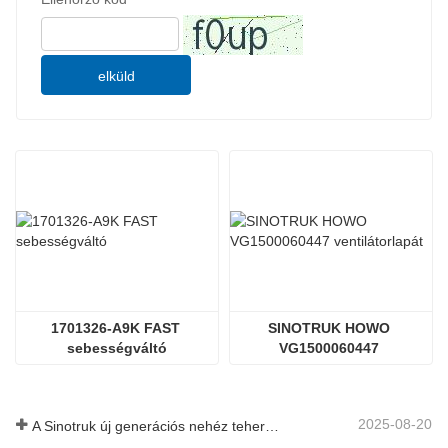
elküld
1701326-A9K FAST 
SINOTRUK HOWO 
sebességváltó
VG1500060447 
ventilátorlapát
2025-08-20
A Sinotruk új generációs nehéz tehergépkocsi-alkatrészeket dob piacra: a hatékonyság és a megbízhatóság növelése a globális logisztika számára