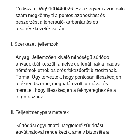
Cikkszám: Wg9100440026. Ez az egyedi azonosító
szám megkönnyíti a pontos azonosítást és
beszerzést a teherautó-karbantartás és
alkatrészkezelés során.
II. Szerkezeti jellemzők
Anyag: Jellemzően kiváló minőségű súrlódó
anyagokból készül, amelyek ellenállnak a magas
hőmérsékletnek és erős fékezőerőt biztosítanak.
Forma: Úgy tervezték, hogy pontosan illeszkedjen
a fékrendszerbe, meghatározott formával és
mérettel, hogy illeszkedjen a féknyereghez és a
forgórészhez.
III. Teljesítményparaméterek
Súrlódási együttható: Megfelelő súrlódási
együtthatóval rendelkezik, amely biztosítja a