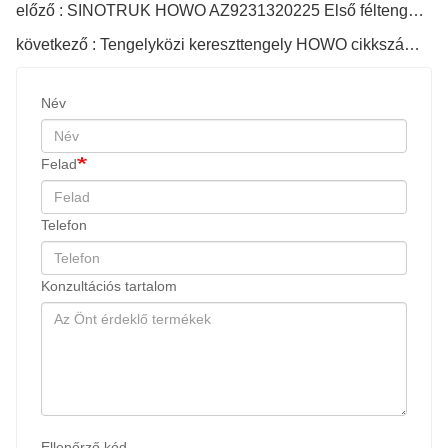
előző : SINOTRUK HOWO AZ9231320225 Első féltengely fogaskerék
következő : Tengelyközi kereszttengely HOWO cikkszámhoz Az9231320223
Név
Felad
Telefon
Konzultációs tartalom
Ellenőrző kód