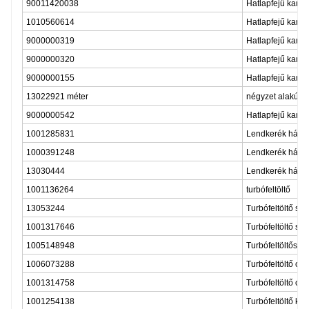
90011420038
Hatlapfejű kari
1010560614
Hatlapfejű kari
9000000319
Hatlapfejű kari
9000000320
Hatlapfejű kari
9000000155
Hatlapfejű kari
13022921 méter
négyzet alakú k
9000000542
Hatlapfejű kari
1001285831
Lendkerék ház
1000391248
Lendkerék ház k
13030444
Lendkerék ház c
1001136264
turbófeltöltő
13053244
Turbófeltöltő sz
1001317646
Turbófeltöltő szí
1005148948
Turbófeltöltős k
1006073288
Turbófeltöltő ola
1001314758
Turbófeltöltő ola
1001254138
Turbófeltöltő ko