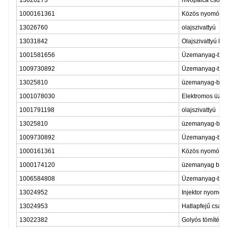
1000161361
Közös nyomócsö
13026760
olajszivattyú
13031842
Olajszivattyú ko
1001581656
Üzemanyag-befec
1009730892
Üzemanyag-befec
13025810
üzemanyag-befec
1001078030
Elektromos üzem
1001791198
olajszivattyú
13025810
üzemanyag-befec
1009730892
Üzemanyag-befec
1000161361
Közös nyomócsö
1000174120
üzemanyag bef
1006584808
Üzemanyag-befe
13024952
Injektor nyomól
13024953
Hatlapfejű csava
13022382
Golyós tömítés