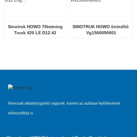
Sinotruk HOWO 70tmining 
SINOTRUK HOWO önindító 
Truck 420 LE D12.42 
Vg1560090001
dízelmotor
Nemcsak alkatrészgyártó vagyunk, hanem az autóipar fejlődésének
előmozdítója is.