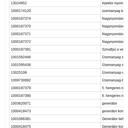
13024952
Injektor nyomól
1000174120
üzemanyag bef
1000187374
Nagynyomású ola
1000187370
Nagynyomású ol
1000187371
Nagynyomású ol
1000187372
Nagynyomású ol
1000187381
Szivattyú a vez
1001592446
Üzemanyag szív
1001595436
Üzemanyag szív
13025108
Üzemanyag-viss
1009730892
Üzemanyag-befec
1000187379
5. hengeres nag
1000187380
6. hengeres nag
1003620071
generátor
1000418473
generátor kombi
1001066381
Generátor tartó
1000418475
Generátor konzo