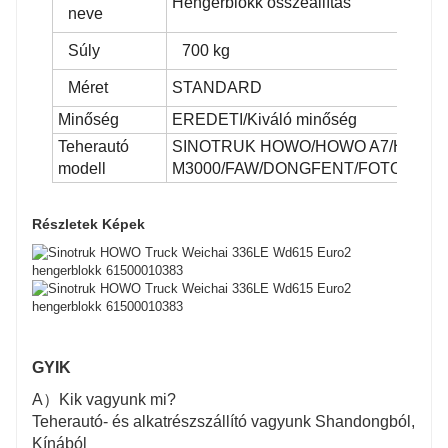
Hengerblokk összeállítás
neve
Súly
700 kg
Méret
STANDARD
Minőség
EREDETI/Kiváló minőség
Teherautó
SINOTRUK HOWO/HOWO A7/HOWO T
modell
M3000/FAW/DONGFENT/FOTON
Részletek Képek
GYIK
A
）Kik vagyunk mi?
Teherautó- és alkatrészszállító vagyunk Shandongból,
Kínából