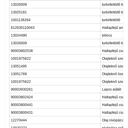
13026009
turbófeltöltő tömí
13025181
turbófeltöltő tömí
1001136264
turbófeltöltő
612630110043
Hatlapfejű anya
13024490
bilincs
13026009
turbófeltöltő tömí
90003802538
Hatlapfejű csava
1001975622
Olajteknő szere
13051495
Olajteknő szere
13051769
Olajteknő összes
1001975622
Olajteknő szere
90003930261
Lapos alátét
90003802424
Hatlapfejű csava
90003800441
Hatlapfejű csava
90003800431
Hatlapfejű csava
12270444
Olaj nívópálca
13020273
nívópálca cső