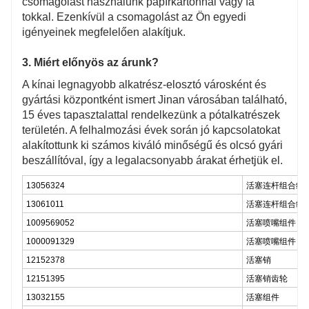
csomagolást használunk papírkartonnal vagy fa
tokkal. Ezenkívül a csomagolást az Ön egyedi
igényeinek megfelelően alakítjuk.
3. Miért előnyös az árunk?
A kínai legnagyobb alkatrész-elosztó városként és
gyártási központként ismert Jinan városában található,
15 éves tapasztalattal rendelkezünk a pótalkatrészek
területén. A felhalmozási évek során jó kapcsolatokat
alakítottunk ki számos kiváló minőségű és olcsó gyári
beszállítóval, így a legalacsonyabb árakat érhetjük el.
13056324
活塞连杆组合组
13061011
活塞连杆组合组
1009569052
活塞喷嘴组件
1000091329
活塞喷嘴组件
12152378
活塞销
12151395
活塞销齿轮
13032155
活塞组件