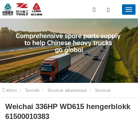
itthon
Termék
Sinotruk alkatrészek
Sinotruk
Weichai 336HP WD615 hengerblokk
motoralkatrészek
WEICAI 336HP WD615 FOGNAL BLOCK
61500010383
61500010383