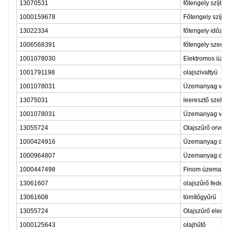
13070531
főtengely szíjtár
1000159678
Főtengely szíjtá
13022334
főtengely időzít
1006568391
főtengely szerel
1001078030
Elektromos üzem
1001791198
olajszivattyú
1001078031
Üzemanyag víz k
13075031
leeresztő szelep
1001078031
Üzemanyag víz k
13055724
Olajszűrő orvos
1000424916
Üzemanyag durv
1000964807
Üzemanyag durv
1000447498
Finom üzemanya
13061607
olajszűrő fedele
13061608
tömítőgyűrű
13055724
Olajszűrő elem
1000125643
olajhűtő