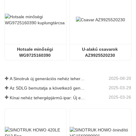
Hotsale minőségi 
U-alakú csavarok 
WG9725160390 
AZ9925520230 
kuplungtárcsa
billenőkocsi alkatrészekhez
2025-08-20
A Sinotruk új generációs nehéz tehergépkocsi-alkatrészeket dob piacra: a hatékonyság és a megbízhatóság növelése a globális logisztika számára
2025-03-29
Az SDLG bemutatja a következő generációs teherautó-alkatrészek technológiáját a globális logisztikai hatékonyság fokozására
2025-03-26
Kínai nehéz tehergépjármű-ipar: Új energia és ikervezetőként történő export, a helyi alkatrészek felgyorsítják a növekedésüket