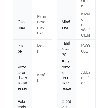
Unio
n
Kivál
Expo
ó
Cso
rtcso
Minő
minő
mag
mag
ség
ség /
olás
OEM
Tanú
Írja
Moto
ISO9
sítvá
be
r
001
ny
Elekt
Veze
romo
tőren
s
Akku
Keré
dszer
rend
mulát
k
alkatr
szer
or
észei
része
i
Fékr
Erőát
ends
viteli