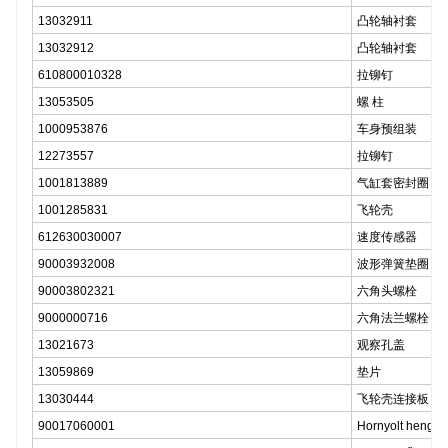
13032911
凸轮轴衬套
13032912
凸轮轴衬套
610800010328
拉铆钉
13053505
螺 柱
1000953876
车身预组装
12273557
拉铆钉
1001813889
气缸套密封圈
1001285831
飞轮壳
612630030007
速度传感器
90003932008
波形弹簧垫圈
90003802321
六角头螺栓
9000000716
六角法兰螺栓
13021673
观察孔盖
13059869
垫片
13030444
飞轮壳连接板
90017060001
Hornyolt henger