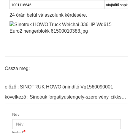
1001116646
olajhűtő sapka
24 órán belül válaszolunk kérdésére.
Ossza meg:
előző : SINOTRUK HOWO önindító Vg1560090001
következő : Sinotruk forgattyústengely-szerelvény, cikkszám: Az1246020014
Név
Felad