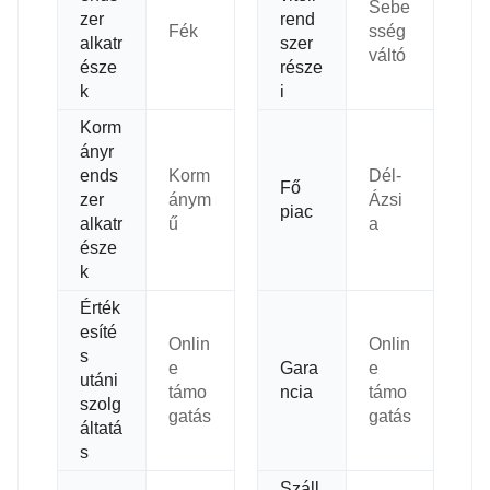
Sebe
zer
rend
Fék
sség
alkatr
szer
váltó
észe
része
k
i
Korm
ányr
ends
Korm
Dél-
Fő
zer
ánym
Ázsi
piac
alkatr
ű
a
észe
k
Érték
esíté
Onlin
Onlin
s
e
Gara
e
utáni
támo
ncia
támo
szolg
gatás
gatás
áltatá
s
Száll