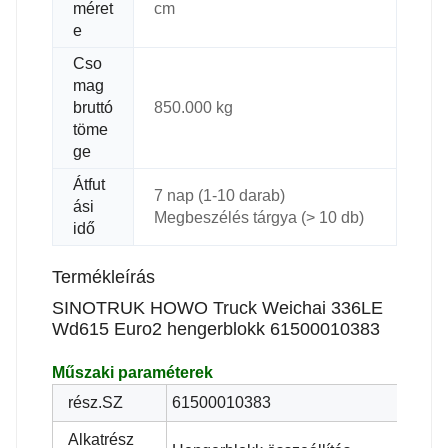
méret
cm
e
Cso
mag
bruttó
850.000 kg
töme
ge
Átfut
7 nap (1-10 darab)
ási
Megbeszélés tárgya (> 10 db)
idő
Termékleírás
SINOTRUK HOWO Truck Weichai 336LE
Wd615 Euro2 hengerblokk 61500010383
Műszaki paraméterek
rész.SZ
61500010383
Alkatrész