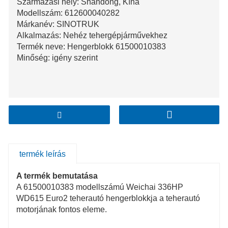
Származási hely: Shandong, Kína
Modellszám: 612600040282
Márkanév: SINOTRUK
Alkalmazás: Nehéz tehergépjárművekhez
Termék neve: Hengerblokk 61500010383
Minőség: igény szerint
termék leírás
A termék bemutatása
A 61500010383 modellszámú Weichai 336HP
WD615 Euro2 teherautó hengerblokkja a teherautó
motorjának fontos eleme.