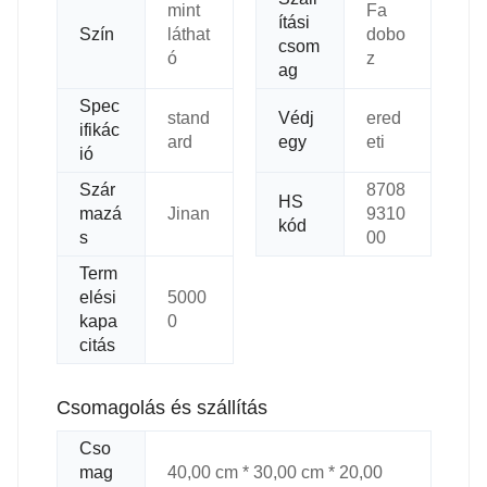
mint
Fa
ítási
Szín
láthat
dobo
csom
ó
z
ag
Spec
stand
Védj
ered
ifikác
ard
egy
eti
ió
Szár
8708
HS
mazá
Jinan
9310
kód
s
00
Term
elési
5000
kapa
0
citás
Csomagolás és szállítás
Cso
mag
40,00 cm * 30,00 cm * 20,00