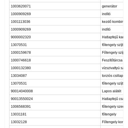
1003620071
generátor
1000909269
indító
1001113036
kezdő kombináci
1000909269
indító
9000002320
Hatlapfejű kari
13070531
főtengely szíjtár
1000159678
Főtengely szíjtá
1000746618
Feszítőtárcsa és
1000132380
vízszivattyú szíjt
13034087
torziós csillapító
13070531
főtengely szíjtár
90014040008
Lapos alátét
90013550024
Hatlapfejű csava
1006568391
főtengely szerel
13031181
főtengely
13032128
Főtengely kombi