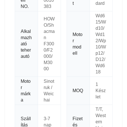
ell
0010
t
dard
NO.
383
Wd6
HOW
15/W
O/Sh
d10/
Alkal
acma
Moto
Wd1
mazh
n
r
2/Wp
ató
F300
mod
10/W
teher
0/F2
ell
p12/
autó
000/
D12/
M30
Wd6
00
18
Moto
Sinot
1
r
ruk /
MOQ
Kész
márk
Weic
let
a
hai
T/T,
West
Száll
3-7
Fizet
ern
ítás
nap
és